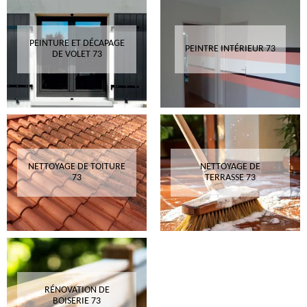
PEINTURE ET DÉCAPAGE
PEINTRE INTÉRIEUR 73
DE VOLET 73
NETTOYAGE DE TOITURE
NETTOYAGE DE
73
TERRASSE 73
RÉNOVATION DE
BOISERIE 73