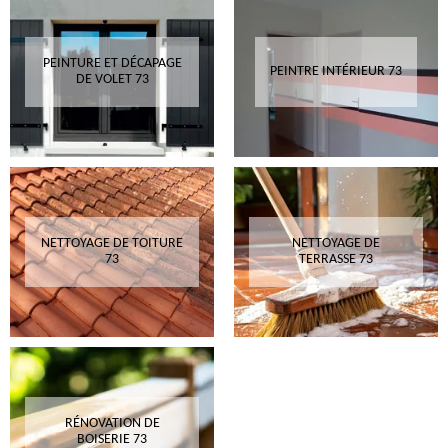
PEINTURE ET DÉCAPAGE
PEINTRE INTÉRIEUR 73
DE VOLET 73
NETTOYAGE DE TOITURE
NETTOYAGE DE
73
TERRASSE 73
RÉNOVATION DE
BOISERIE 73