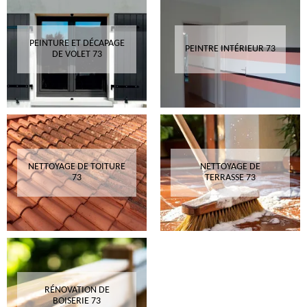
PEINTURE ET DÉCAPAGE
PEINTRE INTÉRIEUR 73
DE VOLET 73
NETTOYAGE DE TOITURE
NETTOYAGE DE
73
TERRASSE 73
RÉNOVATION DE
BOISERIE 73