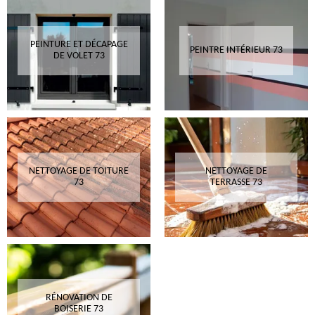
PEINTURE ET DÉCAPAGE
PEINTRE INTÉRIEUR 73
DE VOLET 73
NETTOYAGE DE TOITURE
NETTOYAGE DE
73
TERRASSE 73
RÉNOVATION DE
BOISERIE 73