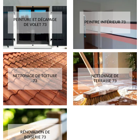
PEINTURE ET DÉCAPAGE
PEINTRE INTÉRIEUR 73
DE VOLET 73
NETTOYAGE DE TOITURE
NETTOYAGE DE
73
TERRASSE 73
RÉNOVATION DE
BOISERIE 73