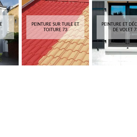
E
PEINTURE SUR TUILE ET
PEINTURE ET DÉ
TOITURE 73
DE VOLET 7