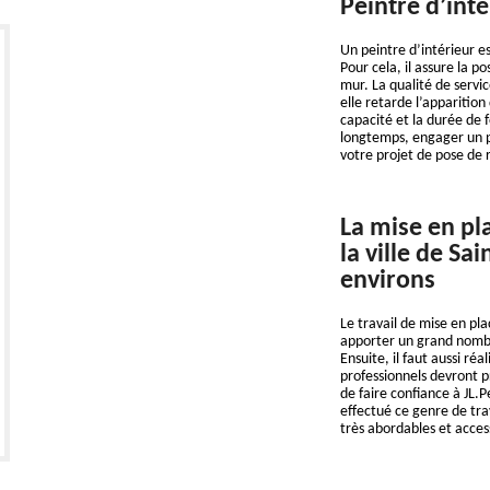
Peintre d’inté
Un peintre d’intérieur es
Pour cela, il assure la 
mur. La qualité de servic
elle retarde l’apparitio
capacité et la durée de 
longtemps, engager un pe
votre projet de pose de
La mise en p
la ville de Sa
environs
Le travail de mise en pl
apporter un grand nombre
Ensuite, il faut aussi ré
professionnels devront p
de faire confiance à JL.P
effectué ce genre de trav
très abordables et acce