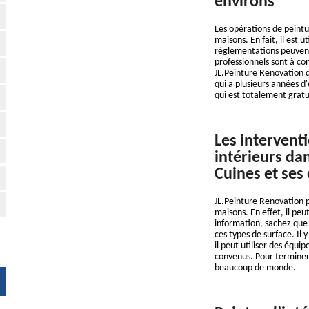
environs
Les opérations de peintu
maisons. En fait, il est u
réglementations peuvent 
professionnels sont à c
JL.Peinture Renovation d
qui a plusieurs années 
qui est totalement grat
Les intervent
intérieurs dan
Cuines et ses
JL.Peinture Renovation p
maisons. En effet, il peu
information, sachez que 
ces types de surface. Il 
il peut utiliser des équi
convenus. Pour terminer, 
beaucoup de monde.