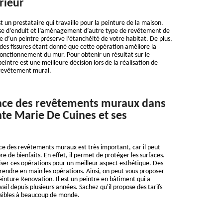
rieur
t un prestataire qui travaille pour la peinture de la maison.
pose d’enduit et l’aménagement d’autre type de revêtement de
e d’un peintre préserve l’étanchéité de votre habitat. De plus,
n des fissures étant donné que cette opération améliore la
fonctionnement du mur. Pour obtenir un résultat sur le
intre est une meilleure décision lors de la réalisation de
 revêtement mural.
lace des revêtements muraux dans
inte Marie De Cuines et ses
ace des revêtements muraux est très important, car il peut
 de bienfaits. En effet, il permet de protéger les surfaces.
aliser ces opérations pour un meilleur aspect esthétique. Des
rendre en main les opérations. Ainsi, on peut vous proposer
einture Renovation. Il est un peintre en bâtiment qui a
ail depuis plusieurs années. Sachez qu'il propose des tarifs
ssibles à beaucoup de monde.