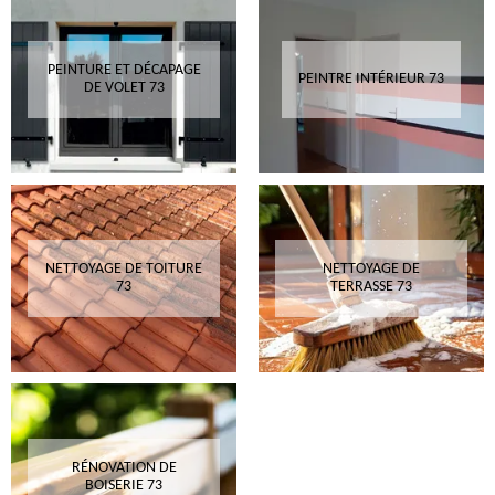
PEINTURE ET DÉCAPAGE
PEINTRE INTÉRIEUR 73
DE VOLET 73
NETTOYAGE DE TOITURE
NETTOYAGE DE
73
TERRASSE 73
RÉNOVATION DE
BOISERIE 73