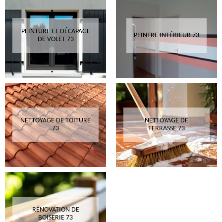
PEINTURE ET DÉCAPAGE
PEINTRE INTÉRIEUR 73
DE VOLET 73
NETTOYAGE DE TOITURE
NETTOYAGE DE
73
TERRASSE 73
RÉNOVATION DE
BOISERIE 73