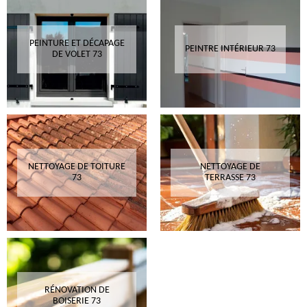
PEINTURE ET DÉCAPAGE
PEINTRE INTÉRIEUR 73
DE VOLET 73
NETTOYAGE DE TOITURE
NETTOYAGE DE
73
TERRASSE 73
RÉNOVATION DE
BOISERIE 73