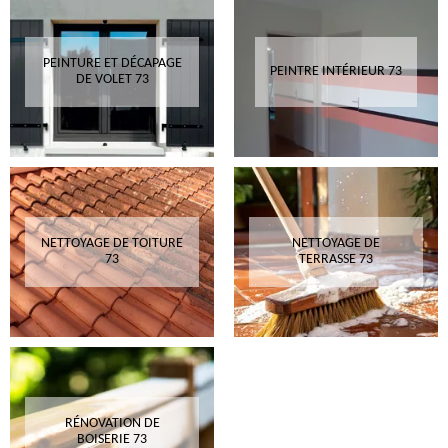
PEINTURE ET DÉCAPAGE
PEINTRE INTÉRIEUR 73
DE VOLET 73
NETTOYAGE DE TOITURE
NETTOYAGE DE
73
TERRASSE 73
RÉNOVATION DE
BOISERIE 73