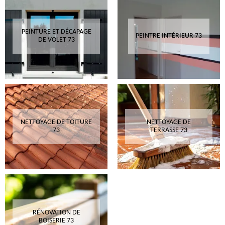
PEINTURE ET DÉCAPAGE
PEINTRE INTÉRIEUR 73
DE VOLET 73
NETTOYAGE DE TOITURE
NETTOYAGE DE
73
TERRASSE 73
RÉNOVATION DE
BOISERIE 73