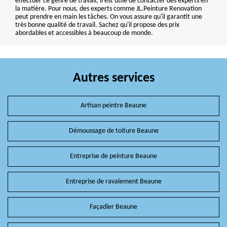
effectuer ce genre de travail, il est utile de contacter des experts en
la matière. Pour nous, des experts comme JL.Peinture Renovation
peut prendre en main les tâches. On vous assure qu'il garantit une
très bonne qualité de travail. Sachez qu'il propose des prix
abordables et accessibles à beaucoup de monde.
Autres services
Artisan peintre Beaune
Démoussage de toiture Beaune
Entreprise de peinture Beaune
Entreprise de ravalement Beaune
Façadier Beaune