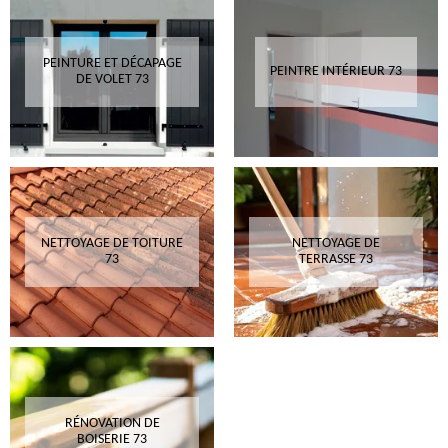
PEINTURE ET DÉCAPAGE
PEINTRE INTÉRIEUR 73
DE VOLET 73
NETTOYAGE DE TOITURE
NETTOYAGE DE
73
TERRASSE 73
RÉNOVATION DE
BOISERIE 73