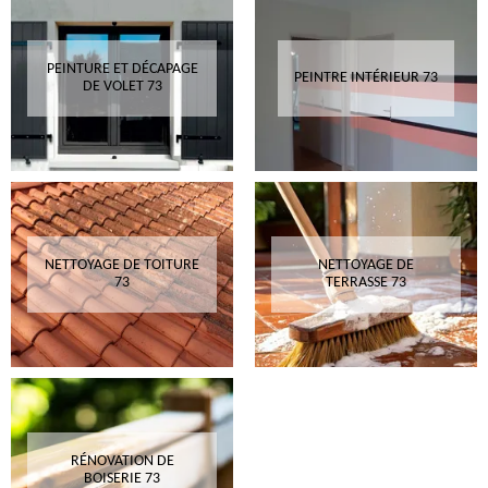
PEINTURE ET DÉCAPAGE
PEINTRE INTÉRIEUR 73
DE VOLET 73
NETTOYAGE DE TOITURE
NETTOYAGE DE
73
TERRASSE 73
RÉNOVATION DE
BOISERIE 73