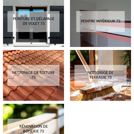
PEINTURE ET DÉCAPAGE
PEINTRE INTÉRIEUR 73
DE VOLET 73
NETTOYAGE DE TOITURE
NETTOYAGE DE
73
TERRASSE 73
RÉNOVATION DE
BOISERIE 73