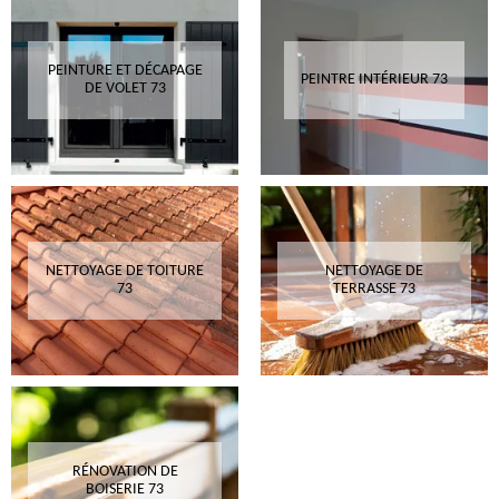
PEINTURE ET DÉCAPAGE
PEINTRE INTÉRIEUR 73
DE VOLET 73
NETTOYAGE DE TOITURE
NETTOYAGE DE
73
TERRASSE 73
RÉNOVATION DE
BOISERIE 73