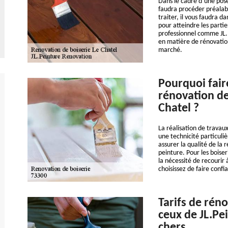
Dans le cadre d’une pose 
faudra procéder préalab
traiter, il vous faudra d
pour atteindre les partie
professionnel comme JL.
en matière de rénovation
marché.
Pourquoi fair
rénovation de
Chatel ?
La réalisation de travau
une technicité particuliè
assurer la qualité de la 
peinture. Pour les boiser
la nécessité de recourir 
choisissez de faire conf
Tarifs de réno
ceux de JL.Pe
chers