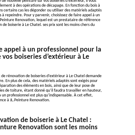
de nouvelle peinture sur vos boiseries d’extérieur, il vous
lement à des opérations de décapage. En fonction du bois à
ans certains cas les dégonder ou utiliser des matériels adaptés
s à repeindre. Pour y parvenir, choisissez de faire appel à un
Peinture Renovation, lequel est un prestataire de référence
 de boiserie à Le Chatel. ses prix sont les moins chers du
e appel à un professionnel pour la
 vos boiseries d’extérieur à Le
x de rénovation de boiseries d’extérieur à Le Chatel demande
re. En plus de cela, des matériels adaptés sont exigés pour
réparation des éléments en bois, ainsi que de leur pose de
ies de toiture, étant donné qu’il faudra travailler en hauteur,
à un professionnel est plus qu’indispensable. À cet effet,
iance à JL.Peinture Renovation.
vation de boiserie à Le Chatel :
inture Renovation sont les moins