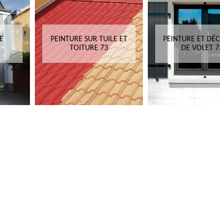
E
PEINTURE SUR TUILE ET
PEINTURE ET DÉ
TOITURE 73
DE VOLET 7