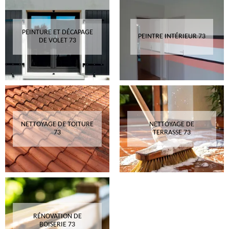
PEINTURE ET DÉCAPAGE
PEINTRE INTÉRIEUR 73
DE VOLET 73
NETTOYAGE DE TOITURE
NETTOYAGE DE
73
TERRASSE 73
RÉNOVATION DE
BOISERIE 73