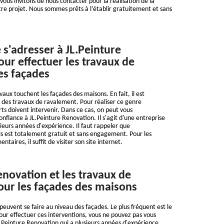
vous invitons de nous contacter pour la réalisation de la
re projet. Nous sommes prêts à l’établir gratuitement et sans
 s'adresser à JL.Peinture
ur effectuer les travaux de
es façades
ux touchent les façades des maisons. En fait, il est
r des travaux de ravalement. Pour réaliser ce genre
rts doivent intervenir. Dans ce cas, on peut vous
fiance à JL.Peinture Renovation. Il s'agit d'une entreprise
ieurs années d'expérience. Il faut rappeler que
is est totalement gratuit et sans engagement. Pour les
aires, il suffit de visiter son site internet.
enovation et les travaux de
ur les façades des maisons
peuvent se faire au niveau des façades. Le plus fréquent est le
our effectuer ces interventions, vous ne pouvez pas vous
L.Peinture Renovation qui a plusieurs années d'expérience.