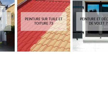
E
PEINTURE SUR TUILE ET
PEINTURE ET DÉ
TOITURE 73
DE VOLET 7