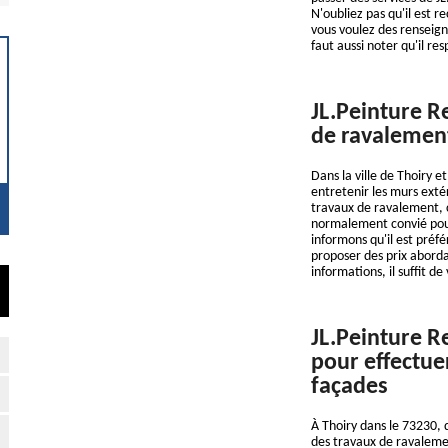
N'oubliez pas qu'il est r
vous voulez des renseigne
faut aussi noter qu'il re
JL.Peinture R
de ravalement
Dans la ville de Thoiry 
entretenir les murs extéri
travaux de ravalement, ca
normalement convié pour
informons qu'il est préfé
proposer des prix aborda
informations, il suffit de 
JL.Peinture R
pour effectue
façades
À Thoiry dans le 73230, 
des travaux de ravalemen