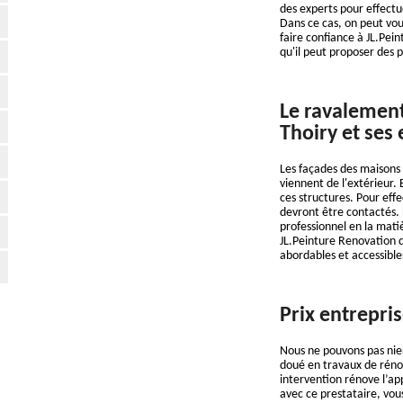
des experts pour effectue
Dans ce cas, on peut vous
faire confiance à JL.Pei
qu'il peut proposer des 
Le ravalement
Thoiry et ses
Les façades des maisons 
viennent de l'extérieur. 
ces structures. Pour effe
devront être contactés. 
professionnel en la mati
JL.Peinture Renovation q
abordables et accessibl
Prix entrepri
Nous ne pouvons pas nier
doué en travaux de rénov
intervention rénove l’ap
avec ce prestataire, vou