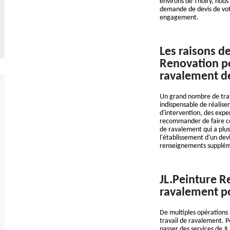
environs de Thoiry, nous 
demande de devis de vot
engagement.
Les raisons de
Renovation po
ravalement d
Un grand nombre de trava
indispensable de réalise
d'intervention, des expe
recommander de faire con
de ravalement qui a plus
l'établissement d'un dev
renseignements supplément
JL.Peinture R
ravalement po
De multiples opérations 
travail de ravalement. P
passer des services de J