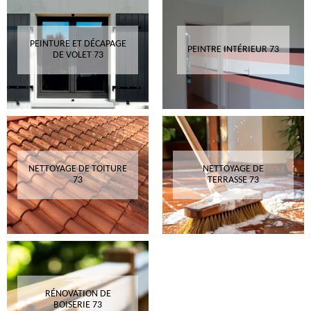
PEINTURE ET DÉCAPAGE
PEINTRE INTÉRIEUR 73
DE VOLET 73
NETTOYAGE DE TOITURE
NETTOYAGE DE
73
TERRASSE 73
RÉNOVATION DE
BOISERIE 73