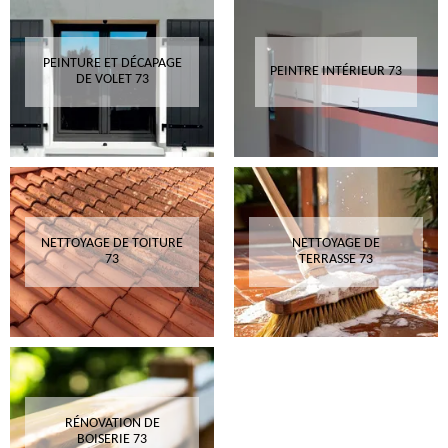
PEINTURE ET DÉCAPAGE
PEINTRE INTÉRIEUR 73
DE VOLET 73
NETTOYAGE DE TOITURE
NETTOYAGE DE
73
TERRASSE 73
RÉNOVATION DE
BOISERIE 73