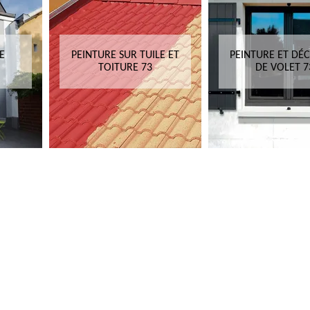
E
PEINTURE SUR TUILE ET
PEINTURE ET DÉ
TOITURE 73
DE VOLET 7