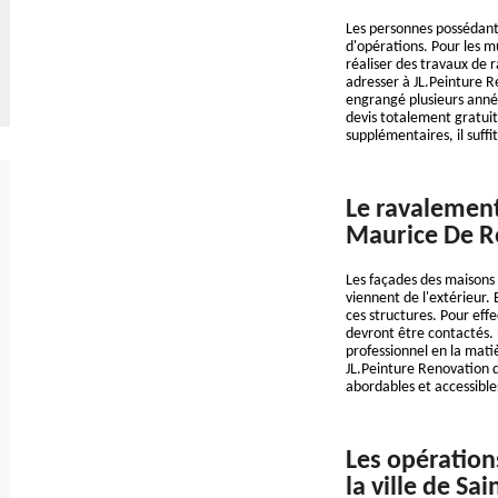
Les personnes possédant
d'opérations. Pour les m
réaliser des travaux de
adresser à JL.Peinture R
engrangé plusieurs année
devis totalement gratui
supplémentaires, il suffit
Le ravalement 
Maurice De Ro
Les façades des maisons 
viennent de l'extérieur. 
ces structures. Pour effe
devront être contactés. 
professionnel en la mati
JL.Peinture Renovation q
abordables et accessibl
Les opération
la ville de Sa