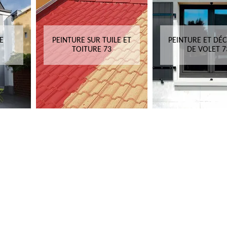
E
PEINTURE SUR TUILE ET
PEINTURE ET DÉ
TOITURE 73
DE VOLET 7