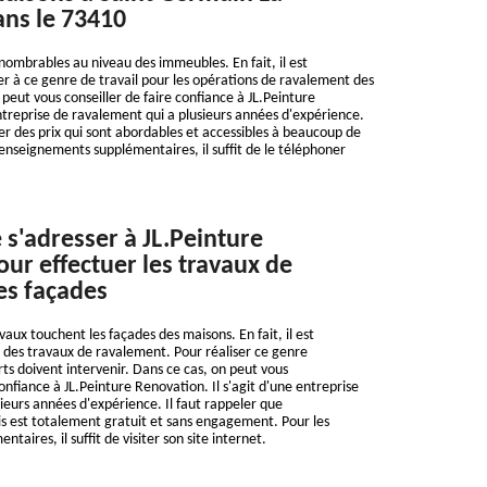
ns le 73410
nnombrables au niveau des immeubles. En fait, il est
r à ce genre de travail pour les opérations de ravalement des
peut vous conseiller de faire confiance à JL.Peinture
treprise de ravalement qui a plusieurs années d'expérience.
er des prix qui sont abordables et accessibles à beaucoup de
renseignements supplémentaires, il suffit de le téléphoner
 s'adresser à JL.Peinture
ur effectuer les travaux de
es façades
ux touchent les façades des maisons. En fait, il est
r des travaux de ravalement. Pour réaliser ce genre
rts doivent intervenir. Dans ce cas, on peut vous
fiance à JL.Peinture Renovation. Il s'agit d'une entreprise
ieurs années d'expérience. Il faut rappeler que
is est totalement gratuit et sans engagement. Pour les
aires, il suffit de visiter son site internet.