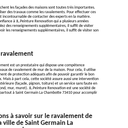
uchent les façades des maisons sont toutes très importantes.
réaliser des travaux comme les ravalements. Pour effectuer ces
l est incontournable de contacter des experts en la matière.
confiance à JL.Peinture Renovation qui a plusieurs années
lez des renseignements supplémentaires, il suffit de visiter
voir les renseignements supplémentaires, il suffit de visiter son
 ravalement
ement est un prestataire qui dispose une compétence
vaux de ravalement de mur de la maison. Pour cela, il utilise
ent de protection adéquats afin de pouvoir garantir le bon
 Mais à part cela, cette société assure aussi une intervention
térieure (façade, pignon, toiture) et un service sans faute en
fond, mur, muret). JL.Peinture Renovation est une société de
partout à Saint Germain La Chambotte 73410 pour accomplir
ons à savoir sur le ravalement de
a ville de Saint Germain La