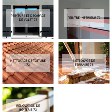
PEINTURE ET DÉCAPAGE
PEINTRE INTÉRIEUR 73
DE VOLET 73
NETTOYAGE DE TOITURE
NETTOYAGE DE
73
TERRASSE 73
RÉNOVATION DE
BOISERIE 73