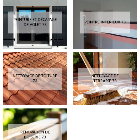
PEINTURE ET DÉCAPAGE
PEINTRE INTÉRIEUR 73
DE VOLET 73
NETTOYAGE DE TOITURE
NETTOYAGE DE
73
TERRASSE 73
RÉNOVATION DE
BOISERIE 73