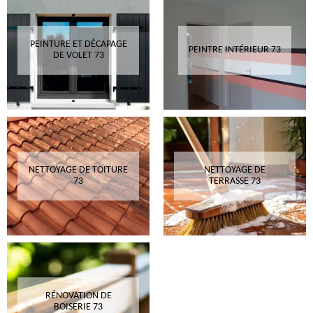
PEINTURE ET DÉCAPAGE
PEINTRE INTÉRIEUR 73
DE VOLET 73
NETTOYAGE DE TOITURE
NETTOYAGE DE
73
TERRASSE 73
RÉNOVATION DE
BOISERIE 73