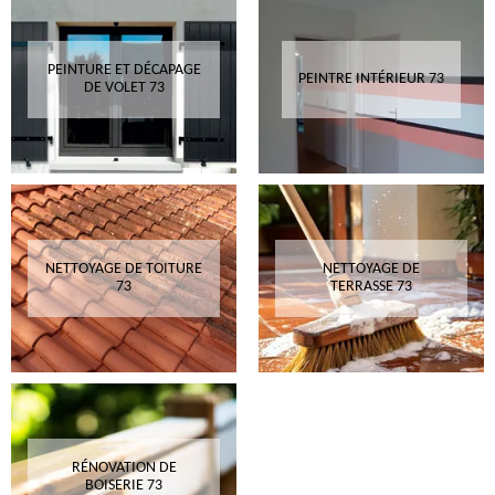
PEINTURE ET DÉCAPAGE
PEINTRE INTÉRIEUR 73
DE VOLET 73
NETTOYAGE DE TOITURE
NETTOYAGE DE
73
TERRASSE 73
RÉNOVATION DE
BOISERIE 73