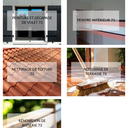
PEINTURE ET DÉCAPAGE
PEINTRE INTÉRIEUR 73
DE VOLET 73
NETTOYAGE DE TOITURE
NETTOYAGE DE
73
TERRASSE 73
RÉNOVATION DE
BOISERIE 73