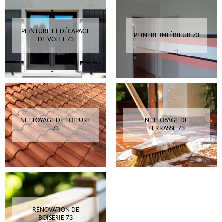
PEINTURE ET DÉCAPAGE
PEINTRE INTÉRIEUR 73
DE VOLET 73
NETTOYAGE DE TOITURE
NETTOYAGE DE
73
TERRASSE 73
RÉNOVATION DE
BOISERIE 73