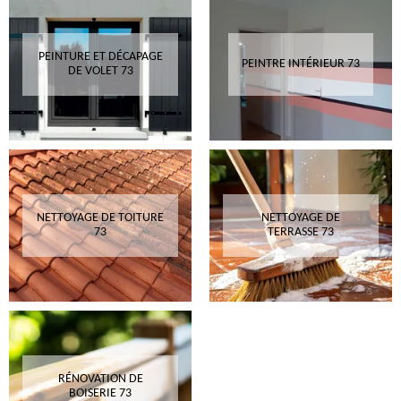
PEINTURE ET DÉCAPAGE
PEINTRE INTÉRIEUR 73
DE VOLET 73
NETTOYAGE DE TOITURE
NETTOYAGE DE
73
TERRASSE 73
RÉNOVATION DE
BOISERIE 73