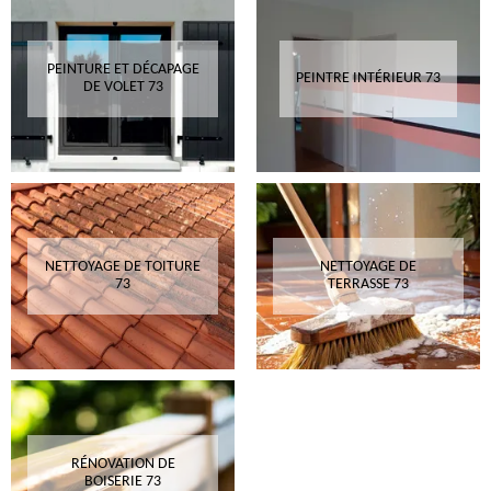
PEINTURE ET DÉCAPAGE
PEINTRE INTÉRIEUR 73
DE VOLET 73
NETTOYAGE DE TOITURE
NETTOYAGE DE
73
TERRASSE 73
RÉNOVATION DE
BOISERIE 73