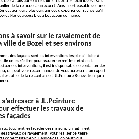
s opérations qui sont très difficiles et très techniques. Dans
iller de faire appel à un expert. Ainsi, il est possible de faire
Renovation qui a plusieurs années d'expérience. Sachez qu'il
abordables et accessibles à beaucoup de monde.
ons à savoir sur le ravalement de
 ville de Bozel et ses environs
ent des façades sont les interventions les plus difficiles à
t utile de les réaliser pour assurer un meilleur état de la
ectuer ces interventions, il est indispensable de contacter des
Ainsi, on peut vous recommander de vous adresser à un expert
, il est utile de faire confiance à JL.Peinture Renovation qui a
ience.
 s'adresser à JL.Peinture
ur effectuer les travaux de
es façades
ux touchent les façades des maisons. En fait, il est
r des travaux de ravalement. Pour réaliser ce genre
rts doivent intervenir. Dans ce cas, on peut vous