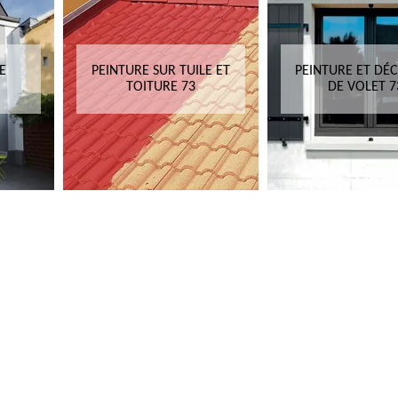
E
PEINTURE SUR TUILE ET
PEINTURE ET DÉ
TOITURE 73
DE VOLET 7