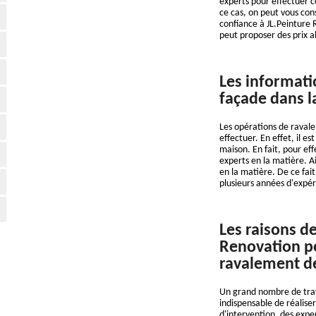
experts pour effectuer ce
ce cas, on peut vous conse
confiance à JL.Peinture 
peut proposer des prix 
Les informati
façade dans la
Les opérations de ravalem
effectuer. En effet, il es
maison. En fait, pour eff
experts en la matière. 
en la matière. De ce fait
plusieurs années d'expér
Les raisons de
Renovation po
ravalement d
Un grand nombre de trava
indispensable de réalise
d'intervention, des expe