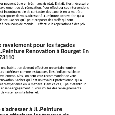
s peuvent être en très mauvais état. En fait, il est nécessaire
e ravalement ou de rénovation. Pour effectuer ces interventions
 il est incontournable de contacter des experts en la matière.
s proposer de vous adresser à JL.Peinture Renovation qui a
ence. Sachez qu'il peut proposer des tarifs qui sont
s à beaucoup de monde. Il effectue les opérations à des prix
e ravalement pour les façades
JL.Peinture Renovation à Bourget En
 73110
 une habitation devront effectuer un certain nombre
urs extérieurs comme les façades, il est indispensable de
 ravalement. Ainsi, on peut vous recommander de vous
enovation. Sachez qu'il est un ravaleur professionnel qui a
s d'expérience en la matière. Dans ce cas, il peut établir un
t et sans engagement. Si vous voulez des renseignements
 de visiter son site Internet.
 s'adresser à JL.Peinture