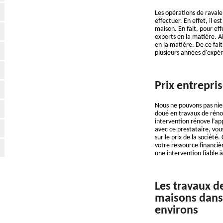
Les opérations de ravalem
effectuer. En effet, il es
maison. En fait, pour eff
experts en la matière. 
en la matière. De ce fait
plusieurs années d'expér
Prix entrepri
Nous ne pouvons pas nier
doué en travaux de rénov
intervention rénove l’ap
avec ce prestataire, vou
sur le prix de la sociét
votre ressource financiè
une intervention fiable 
Les travaux d
maisons dans l
environs