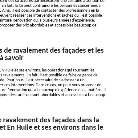
sont des structures qui nécessitent une certaine attention de
. En fait, la loi peut contraindre les personnes concernées à
 Ainsi, il est possible de contacter des professionnels en la
uvent réaliser ces interventions et sachez qu'il est possible
Peinture Renovation qui a plusieurs années d'expérience.
t proposer des prix abordables et accessibles beaucoup de
s de ravalement des façades et les
à savoir
En Huile et ses environs, les opérations qui touchent les
ravalements. En fait, il est possible de faire ce genre de
de. Pour nous, il est nécessaire de s'adresser à un
ser ces interventions. Dans ce cas, on peut vous proposer de
nture Renovation qui a beaucoup d'expérience en la matière. Il
opose des tarifs qui sont abordables et accessibles à beaucoup
e ravalement des façades dans la
et En Huile et ses environs dans le