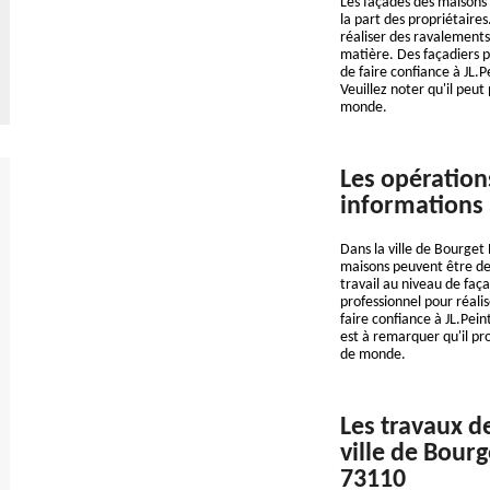
Les façades des maisons 
la part des propriétaires
réaliser des ravalements.
matière. Des façadiers pe
de faire confiance à JL.
Veuillez noter qu'il peu
monde.
Les opération
informations 
Dans la ville de Bourget 
maisons peuvent être des 
travail au niveau de faça
professionnel pour réali
faire confiance à JL.Pei
est à remarquer qu'il pr
de monde.
Les travaux d
ville de Bourg
73110