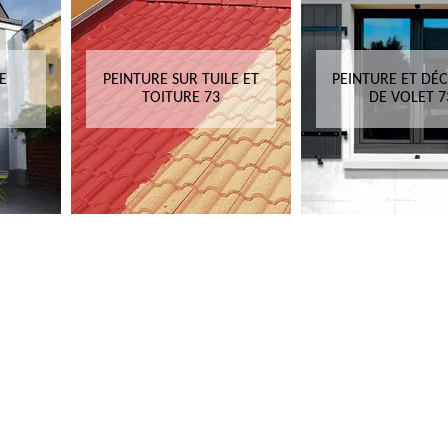
E
PEINTURE SUR TUILE ET
PEINTURE ET DÉ
TOITURE 73
DE VOLET 7