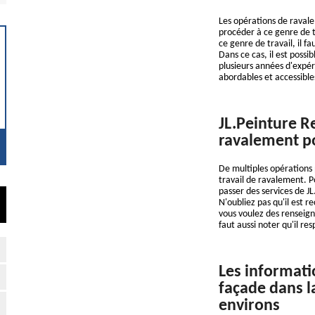
Les opérations de ravaleme
procéder à ce genre de t
ce genre de travail, il f
Dans ce cas, il est possi
plusieurs années d'expéri
abordables et accessibl
JL.Peinture R
ravalement po
De multiples opérations 
travail de ravalement. P
passer des services de J
N'oubliez pas qu'il est r
vous voulez des renseigne
faut aussi noter qu'il re
Les informati
façade dans la
environs