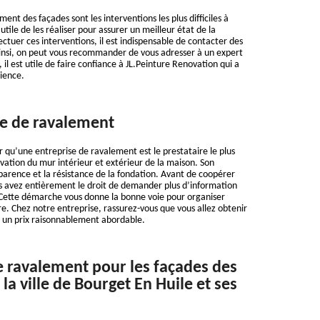
ent des façades sont les interventions les plus difficiles à
t utile de les réaliser pour assurer un meilleur état de la
ectuer ces interventions, il est indispensable de contacter des
Ainsi, on peut vous recommander de vous adresser à un expert
, il est utile de faire confiance à JL.Peinture Renovation qui a
ience.
se de ravalement
 qu’une entreprise de ravalement est le prestataire le plus
ation du mur intérieur et extérieur de la maison. Son
parence et la résistance de la fondation. Avant de coopérer
s avez entièrement le droit de demander plus d’information
é. Cette démarche vous donne la bonne voie pour organiser
re. Chez notre entreprise, rassurez-vous que vous allez obtenir
à un prix raisonnablement abordable.
e ravalement pour les façades des
a ville de Bourget En Huile et ses