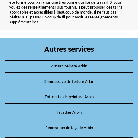
été formé pour garantir une très bonne qualité de travail. Si vous
voulez des renseignements plus fournis, il peut proposer des tarifs
abordables et accessibles à beaucoup de monde. Il ne faut pas
hésiter à lui passer un coup de fil pour avoir les renseignements
supplémentaires.
Autres services
Artisan peintre Arbin
Démoussage de toiture Arbin
Entreprise de peinture Arbin
Façadier Arbin
Rénovation de façade Arbin