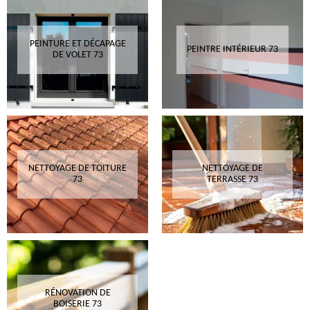
PEINTURE ET DÉCAPAGE
PEINTRE INTÉRIEUR 73
DE VOLET 73
NETTOYAGE DE TOITURE
NETTOYAGE DE
73
TERRASSE 73
RÉNOVATION DE
BOISERIE 73