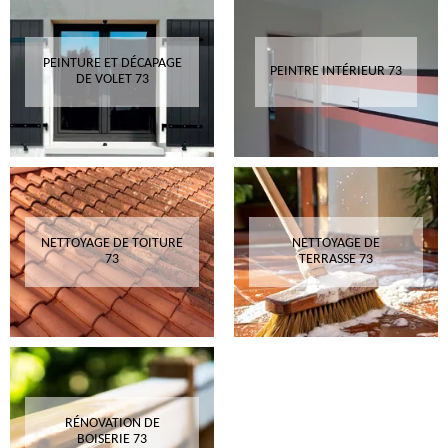
PEINTURE ET DÉCAPAGE
PEINTRE INTÉRIEUR 73
DE VOLET 73
NETTOYAGE DE TOITURE
NETTOYAGE DE
73
TERRASSE 73
RÉNOVATION DE
BOISERIE 73