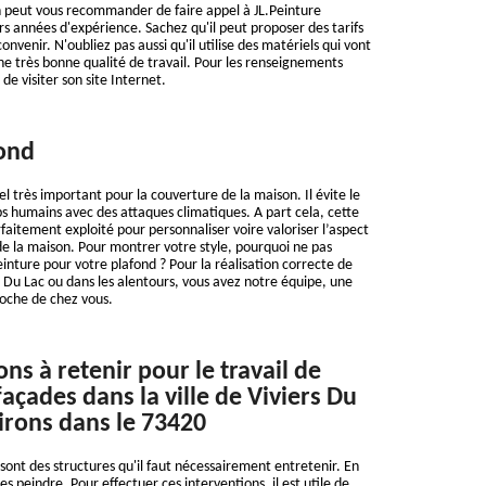
n peut vous recommander de faire appel à JL.Peinture
rs années d'expérience. Sachez qu'il peut proposer des tarifs
nvenir. N'oubliez pas aussi qu'il utilise des matériels qui vont
e très bonne qualité de travail. Pour les renseignements
 de visiter son site Internet.
ond
l très important pour la couverture de la maison. Il évite le
ps humains avec des attaques climatiques. A part cela, cette
faitement exploité pour personnaliser voire valoriser l’aspect
de la maison. Pour montrer votre style, pourquoi ne pas
einture pour votre plafond ? Pour la réalisation correcte de
s Du Lac ou dans les alentours, vous avez notre équipe, une
roche de chez vous.
ns à retenir pour le travail de
açades dans la ville de Viviers Du
virons dans le 73420
sont des structures qu'il faut nécessairement entretenir. En
 les peindre. Pour effectuer ces interventions, il est utile de