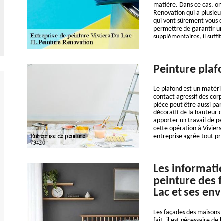
matière. Dans ce cas, o
Renovation qui a plusieu
qui vont sûrement vous co
permettre de garantir un
supplémentaires, il suffit
Peinture plaf
Le plafond est un matérie
contact agressif des cor
pièce peut être aussi par
décoratif de la hauteur 
apporter un travail de p
cette opération à Vivier
entreprise agrée tout p
Les informatio
peinture des f
Lac et ses en
Les façades des maisons 
fait, il est nécessaire de