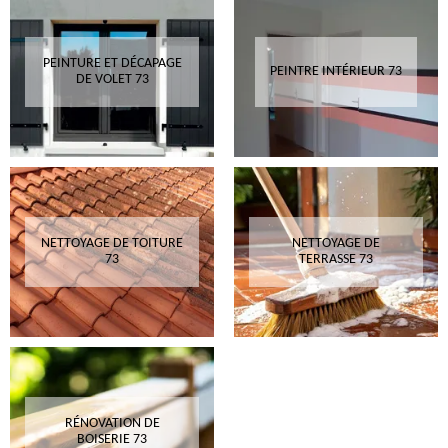
PEINTURE ET DÉCAPAGE
PEINTRE INTÉRIEUR 73
DE VOLET 73
NETTOYAGE DE TOITURE
NETTOYAGE DE
73
TERRASSE 73
RÉNOVATION DE
BOISERIE 73