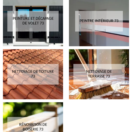
PEINTURE ET DÉCAPAGE
PEINTRE INTÉRIEUR 73
DE VOLET 73
NETTOYAGE DE TOITURE
NETTOYAGE DE
73
TERRASSE 73
RÉNOVATION DE
BOISERIE 73