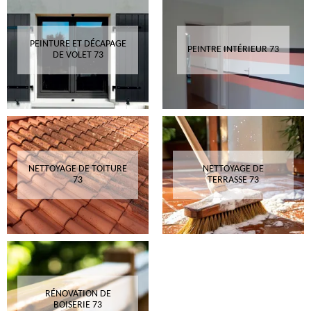
PEINTURE ET DÉCAPAGE
PEINTRE INTÉRIEUR 73
DE VOLET 73
NETTOYAGE DE TOITURE
NETTOYAGE DE
73
TERRASSE 73
RÉNOVATION DE
BOISERIE 73