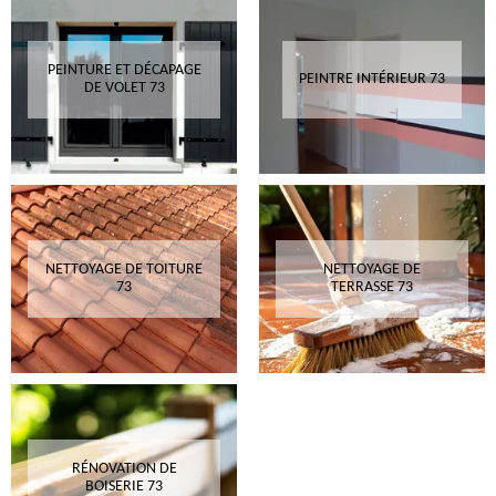
PEINTURE ET DÉCAPAGE
PEINTRE INTÉRIEUR 73
DE VOLET 73
NETTOYAGE DE TOITURE
NETTOYAGE DE
73
TERRASSE 73
RÉNOVATION DE
BOISERIE 73