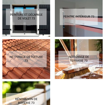
PEINTURE ET DÉCAPAGE
PEINTRE INTÉRIEUR 73
DE VOLET 73
NETTOYAGE DE TOITURE
NETTOYAGE DE
73
TERRASSE 73
RÉNOVATION DE
BOISERIE 73