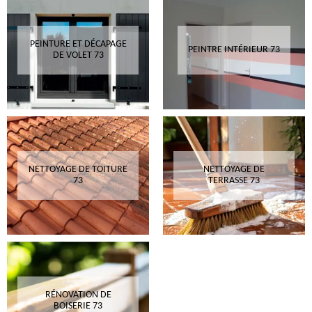
PEINTURE ET DÉCAPAGE
PEINTRE INTÉRIEUR 73
DE VOLET 73
NETTOYAGE DE TOITURE
NETTOYAGE DE
73
TERRASSE 73
RÉNOVATION DE
BOISERIE 73