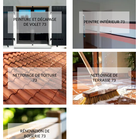
PEINTURE ET DÉCAPAGE
PEINTRE INTÉRIEUR 73
DE VOLET 73
NETTOYAGE DE TOITURE
NETTOYAGE DE
73
TERRASSE 73
RÉNOVATION DE
BOISERIE 73