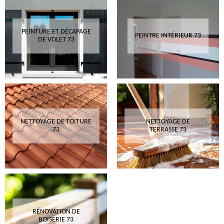
PEINTURE ET DÉCAPAGE
PEINTRE INTÉRIEUR 73
DE VOLET 73
NETTOYAGE DE TOITURE
NETTOYAGE DE
73
TERRASSE 73
RÉNOVATION DE
BOISERIE 73