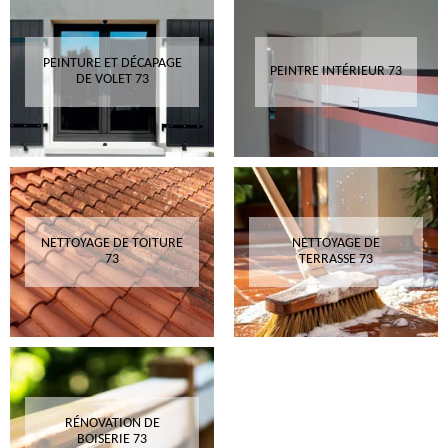
PEINTURE ET DÉCAPAGE
PEINTRE INTÉRIEUR 73
DE VOLET 73
NETTOYAGE DE TOITURE
NETTOYAGE DE
73
TERRASSE 73
RÉNOVATION DE
BOISERIE 73