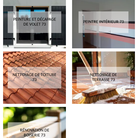
PEINTURE ET DÉCAPAGE
PEINTRE INTÉRIEUR 73
DE VOLET 73
NETTOYAGE DE TOITURE
NETTOYAGE DE
73
TERRASSE 73
RÉNOVATION DE
BOISERIE 73