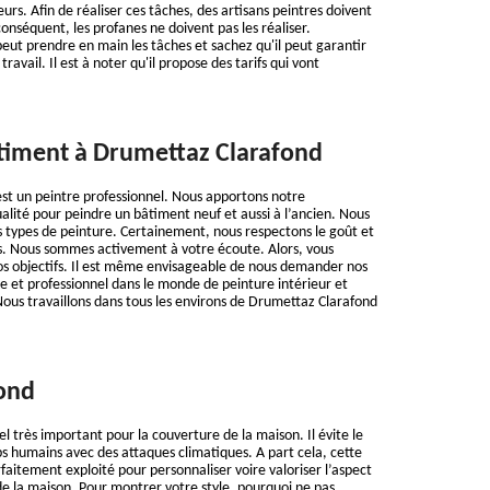
urs. Afin de réaliser ces tâches, des artisans peintres doivent
conséquent, les profanes ne doivent pas les réaliser.
eut prendre en main les tâches et sachez qu'il peut garantir
ravail. Il est à noter qu'il propose des tarifs qui vont
timent à Drumettaz Clarafond
st un peintre professionnel. Nous apportons notre
alité pour peindre un bâtiment neuf et aussi à l’ancien. Nous
 types de peinture. Certainement, nous respectons le goût et
ts. Nous sommes activement à votre écoute. Alors, vous
os objectifs. Il est même envisageable de nous demander nos
te et professionnel dans le monde de peinture intérieur et
Nous travaillons dans tous les environs de Drumettaz Clarafond
ond
l très important pour la couverture de la maison. Il évite le
ps humains avec des attaques climatiques. A part cela, cette
faitement exploité pour personnaliser voire valoriser l’aspect
de la maison. Pour montrer votre style, pourquoi ne pas