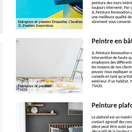
peinture des murs intérie
toujours intervenir. Par 
JL.Peinture Renovation p
une meilleure qualité de t
sûrement vous convenir.
Peintre en bâ
JL.Peinture Renovation e
intervention de haute qu
employons des différents
les moyens de nos clien
pouvez nous expliquer v
conseils en tant qu’artis
extérieur d’un habitat. 
73420.
Peinture plaf
Le plafond est un matérie
contact agressif des cor
pièce peut être aussi par
décoratif de la hauteur 