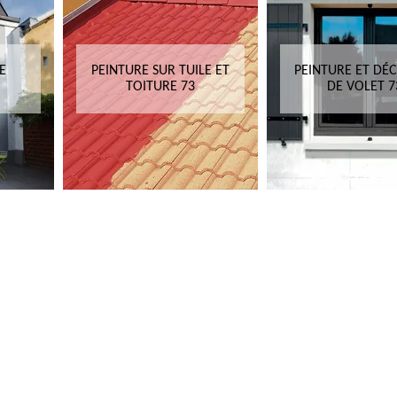
E
PEINTURE SUR TUILE ET
PEINTURE ET DÉ
TOITURE 73
DE VOLET 7