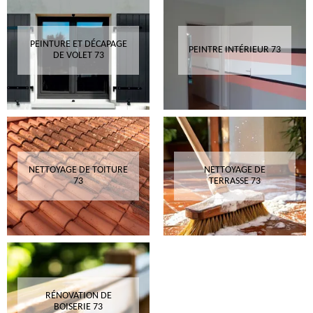
PEINTURE ET DÉCAPAGE
PEINTRE INTÉRIEUR 73
DE VOLET 73
NETTOYAGE DE TOITURE
NETTOYAGE DE
73
TERRASSE 73
RÉNOVATION DE
BOISERIE 73