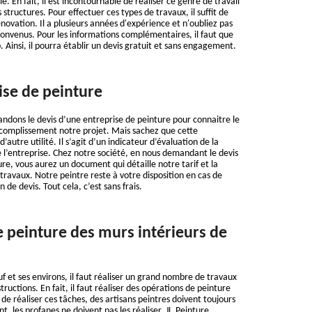
. En fait, il est incontournable de réaliser ce genre de travail
 structures. Pour effectuer ces types de travaux, il suffit de
novation. Il a plusieurs années d'expérience et n'oubliez pas
 convenus. Pour les informations complémentaires, il faut que
b. Ainsi, il pourra établir un devis gratuit et sans engagement.
ise de peinture
dons le devis d’une entreprise de peinture pour connaitre le
ccomplissement notre projet. Mais sachez que cette
autre utilité. Il s’agit d’un indicateur d’évaluation de la
e l’entreprise. Chez notre société, en nous demandant le devis
re, vous aurez un document qui détaille notre tarif et la
 travaux. Notre peintre reste à votre disposition en cas de
 de devis. Tout cela, c’est sans frais.
e peinture des murs intérieurs de
f et ses environs, il faut réaliser un grand nombre de travaux
tructions. En fait, il faut réaliser des opérations de peinture
 de réaliser ces tâches, des artisans peintres doivent toujours
t, les profanes ne doivent pas les réaliser. JL.Peinture