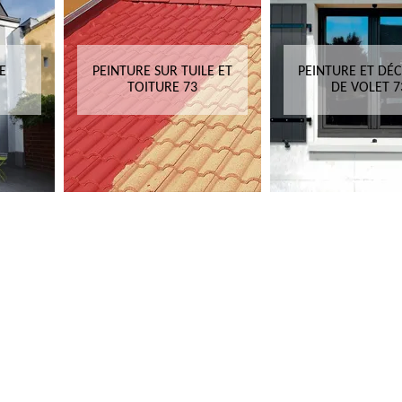
E
PEINTURE SUR TUILE ET
PEINTURE ET DÉ
TOITURE 73
DE VOLET 7