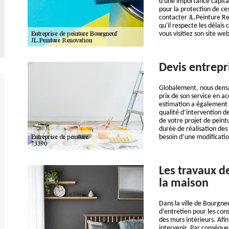
d'une importance capitale
pour la protection de ces
contacter JL.Peinture Re
qu'il respecte les délais
vous visitiez son site we
Devis entrepr
Globalement, nous deman
prix de son service en a
estimation a également d’
qualité d’intervention d
de votre projet de peintu
durée de réalisation des
besoin d’une modification
Les travaux d
la maison
Dans la ville de Bourgneu
d'entretien pour les cons
des murs intérieurs. Afin
intervenir. Par conséquen