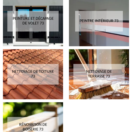
PEINTURE ET DÉCAPAGE
PEINTRE INTÉRIEUR 73
DE VOLET 73
NETTOYAGE DE TOITURE
NETTOYAGE DE
73
TERRASSE 73
RÉNOVATION DE
BOISERIE 73