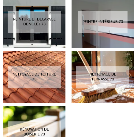
PEINTURE ET DÉCAPAGE
PEINTRE INTÉRIEUR 73
DE VOLET 73
NETTOYAGE DE TOITURE
NETTOYAGE DE
73
TERRASSE 73
RÉNOVATION DE
BOISERIE 73